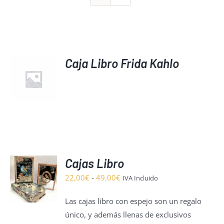
Caja Libro Frida Kahlo
S
Cajas Libro
ONAR
S
Rango
22,00
€
-
49,00
€
IVA Incluido
de
DUCTO
S
Las cajas libro con espejo son un regalo
precios:
único, y además llenas de exclusivos
IPLES
desde