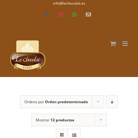
Saltar
info@lechocolat.es
lechocolat.es
al
Facebook
Instagram
WhatsApp
Correo
electrónico
contenido
Ordena por
Orden predeterminado
Mostrar
12 productos