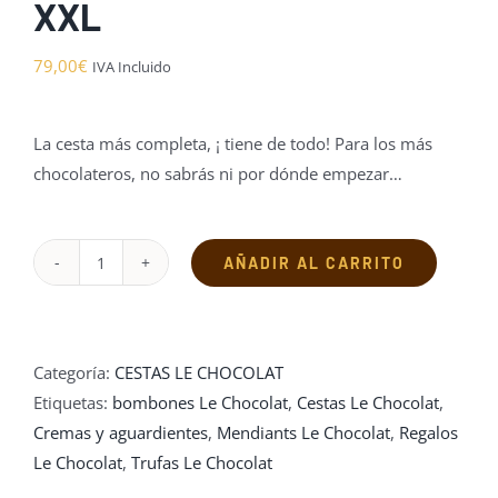
XXL
79,00
€
IVA Incluido
La cesta más completa, ¡ tiene de todo! Para los más
chocolateros, no sabrás ni por dónde empezar…
AÑADIR AL CARRITO
Cesta
todo
Chocolate
XXL
Categoría:
CESTAS LE CHOCOLAT
cantidad
Etiquetas:
bombones Le Chocolat
,
Cestas Le Chocolat
,
Cremas y aguardientes
,
Mendiants Le Chocolat
,
Regalos
Le Chocolat
,
Trufas Le Chocolat