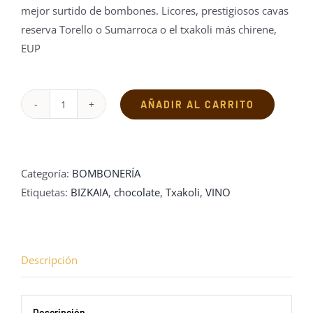
mejor surtido de bombones. Licores, prestigiosos cavas
reserva Torello o Sumarroca o el txakoli más chirene,
EUP
AÑADIR AL CARRITO
Bandeja
txakoli
EUP
cantidad
Categoría:
BOMBONERÍA
Etiquetas:
BIZKAIA
,
chocolate
,
Txakoli
,
VINO
Descripción
Descripción