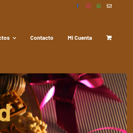
Facebook
Instagram
WhatsApp
Correo
electrónico
ctos
Contacto
Mi Cuenta
ad