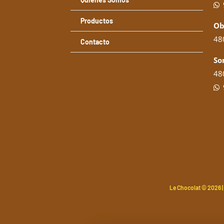
Productos
Ob
480
Contacto
So
480
Le Chocolat ©
2026 |