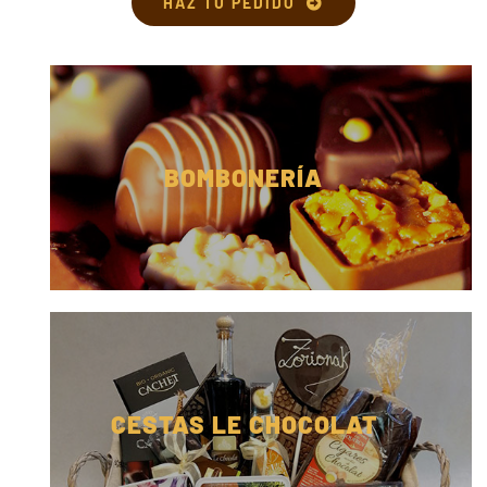
DE
HAZ TU PEDIDO
hasta
hasta
PRODUCTO
49,00€
45,00€
BOMBONERÍA
CESTAS LE CHOCOLAT