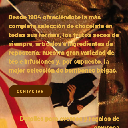
Desde 1984 ofreciéndote la más
completa selección de chocolate en
todas sus formas, los frutos secos de
siempre, artículos e ingredientes de
repostería, nuestra gran variedad de
tés e infusiones y, por supuesto, la
mejor selección de bombones belgas.
CONTACTAR
Detalles para eventos y regalos de
empresa