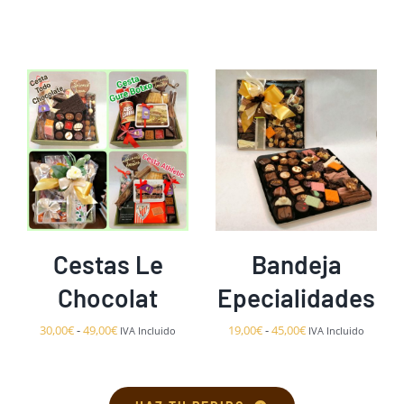
SELECCIONAR
AÑADIR AL CARRITO
/
OPCIONES
/
DETALLES
ESTE
DETALLES
PRODUCTO
TIENE
MÚLTIPLES
VARIANTES.
Cestas Le
Bandeja
LAS
OPCIONES
Chocolat
Epecialidades
SE
PUEDEN
Rango
Rango
30,00
€
-
49,00
€
19,00
€
-
45,00
€
IVA Incluido
IVA Incluido
ELEGIR
de
de
EN
precios:
precios:
LA
desde
desde
PÁGINA
30,00€
19,00€