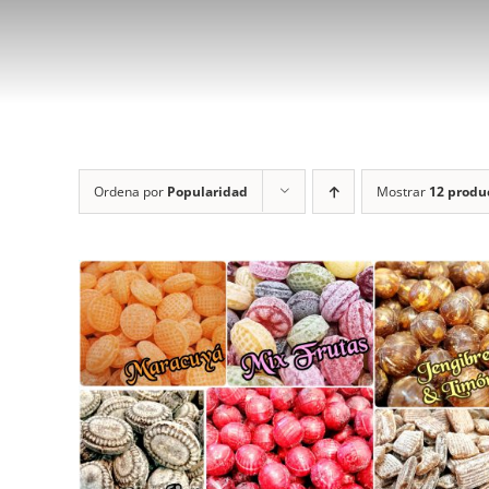
Ordena por
Popularidad
Mostrar
12 produ
ESTE
S
SELECCIONAR OPCIONES
/
DETALLES