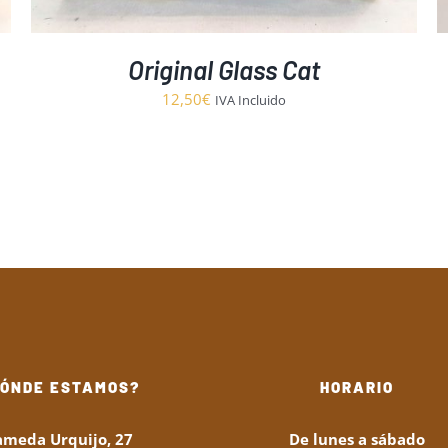
PUEDEN
ELEGIR
EN
LA
Original Glass Cat
PÁGINA
12,50
€
DE
IVA Incluido
PRODUCTO
DÓNDE ESTAMOS?
HORARIO
ameda Urquijo, 27
De lunes a sábado