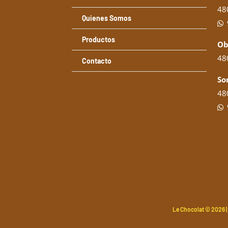
48
Quienes Somos
Productos
Ob
480
Contacto
So
480
Le Chocolat ©
2026 |