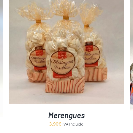
1,95€
hasta
2,95€
AÑADIR AL CARRITO
/
DETALLES
Merengues
3,90
€
IVA Incluido