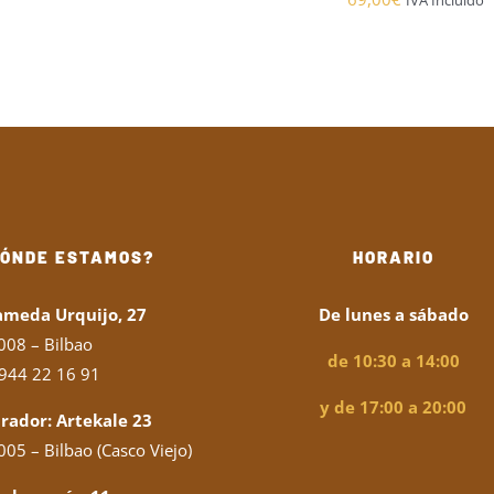
IVA Incluido
precios:
desde
4,50€
hasta
12,95€
DÓNDE ESTAMOS?
HORARIO
ameda Urquijo, 27
De lunes a sábado
008 – Bilbao
de 10:30 a 14:00
944 22 16 91
y de 17:00 a 20:00
rador: Artekale 23
05 – Bilbao (Casco Viejo)