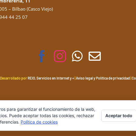
mbrerería, 11
05 – Bilbao (Casco Viejo)
944 44 25 07
 Desarrollado por
REIO, Servicios en Internet y +
|
Aviso legal y Política de privacidad
|
Co
ros para garantizar el funcionamiento de la web,
Aceptar todo
cios. Puede aceptar todas las cookies, rechazar
eferencias.
Política de cookies