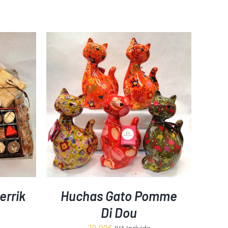
DETALLES
errik
Huchas Gato Pomme
Di Dou
29,00
€