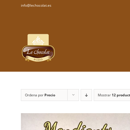
Saltar
lechocolat.es
info@lechocolat.es
al
contenido
Ordena por
Precio
Mostrar
12 produc