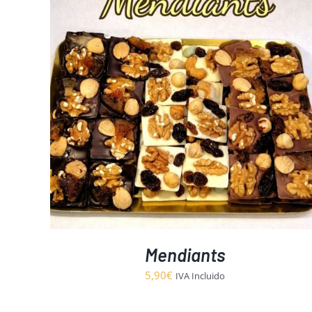
Mendiants
5,90
€
IVA Incluido