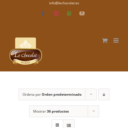
Saltar
info@lechocolat.es
lechocolat.es
al
Facebook
Instagram
WhatsApp
Correo
electrónico
contenido
Ordena por
Orden predeterminado
Mostrar
36 productos