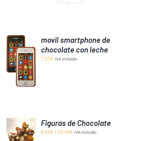
movil smartphone de
chocolate con leche
7,95
€
IVA Incluido
O
S
Figuras de Chocolate
ONAR
S
Rango
6,00
€
-
29,00
€
IVA Incluido
de