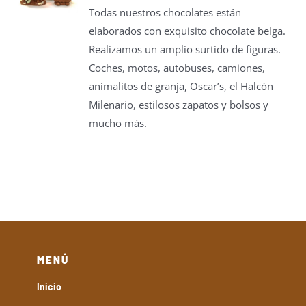
DUCTO
S
Todas nuestros chocolates están
precios:
elaborados con exquisito chocolate belga.
IPLES
desde
NTES.
Realizamos un amplio surtido de figuras.
6,00€
Coches, motos, autobuses, camiones,
hasta
ONES
animalitos de granja, Oscar’s, el Halcón
29,00€
EN
Milenario, estilosos zapatos y bolsos y
IR
mucho más.
NA
DUCTO
MENÚ
Inicio