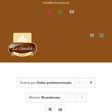
Saltar
info@lechocolat.es
lechocolat.es
al
Facebook
Instagram
WhatsApp
Correo
electrónico
contenido
Ordena por
Orden predeterminado
Mostrar
36 productos