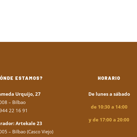
desde
6,00€
hasta
29,00€
DÓNDE ESTAMOS?
HORARIO
ameda Urquijo, 27
De lunes a sábado
008 – Bilbao
de 10:30 a 14:00
944 22 16 91
y de 17:00 a 20:00
rador: Artekale 23
05 – Bilbao (Casco Viejo)