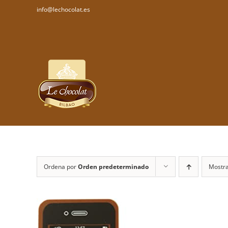
Saltar
lechocolat.es
info@lechocolat.es
al
contenido
Ordena por
Orden predeterminado
Mostr