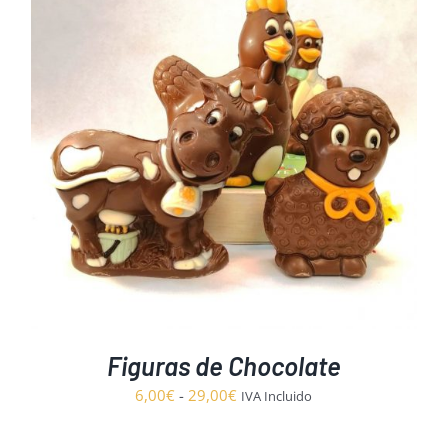
Figuras de Chocolate
Rango
6,00
€
-
29,00
€
IVA Incluido
de
precios: