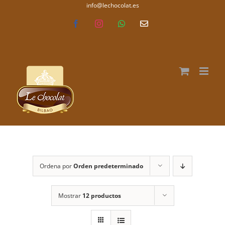
Saltar
info@lechocolat.es
lechocolat.es
al
Facebook
Instagram
WhatsApp
Correo
electrónico
contenido
Ordena por
Orden predeterminado
Mostrar
12 productos