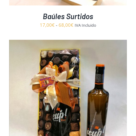
Baúles Surtidos
Rango
17,00
€
-
68,00
€
IVA Incluido
de
precios:
desde
17,00€
hasta
68,00€