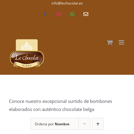
Saltar
info@lechocolat.es
lechocolat.es
al
Facebook
Instagram
WhatsApp
Correo
electrónico
contenido
Conoce nuestro excepcional surtido de bombones
elaborados con auténtico chocolate belga
Ordena por
Nombre