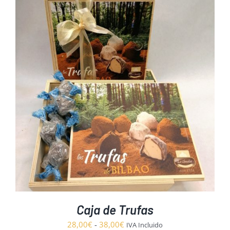
Caja de Trufas
Rango
28,00
€
-
38,00
€
IVA Incluido