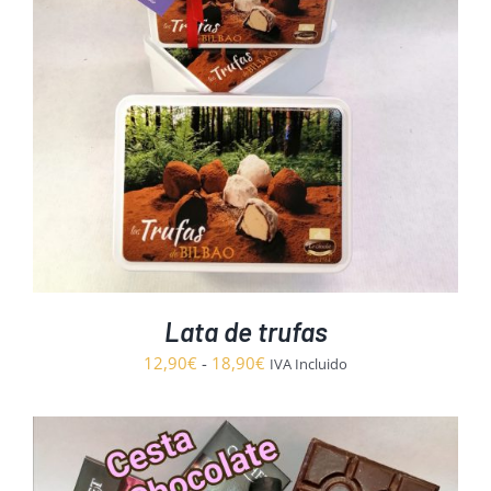
Lata de trufas
Rango
12,90
€
-
18,90
€
IVA Incluido
de
precios:
desde
12,90€