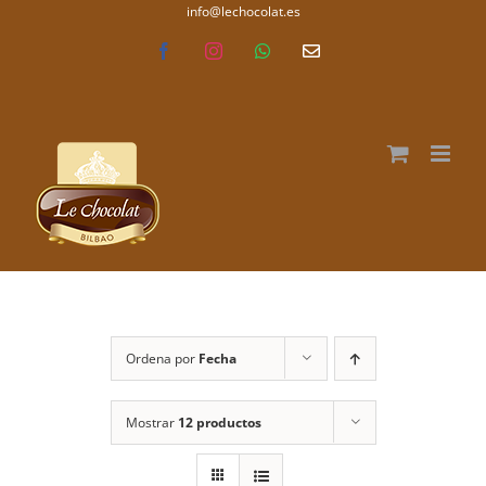
Saltar
info@lechocolat.es
lechocolat.es
al
Facebook
Instagram
WhatsApp
Correo
electrónico
contenido
Ordena por
Fecha
Mostrar
12 productos