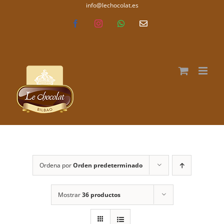
Saltar
info@lechocolat.es
lechocolat.es
al
Facebook
Instagram
WhatsApp
Correo
electrónico
contenido
Ordena por
Orden predeterminado
Mostrar
36 productos