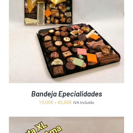
Bandeja Epecialidades
Rango
19,00
€
-
45,00
€
IVA Incluido
de
precios:
desde