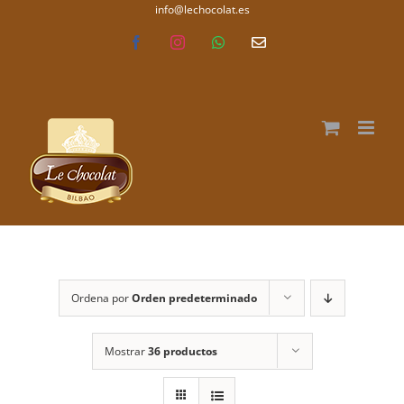
Saltar
info@lechocolat.es
lechocolat.es
al
Facebook
Instagram
WhatsApp
Correo
electrónico
contenido
Ordena por
Orden predeterminado
Mostrar
36 productos