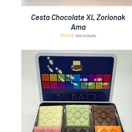
Cesta Chocolate XL Zorionak
Ama
69,00
€
IVA Incluido
S
AÑADIR AL CARRITO
/
DETALLES