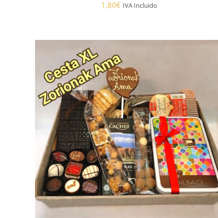
1,80
€
IVA Incluido
AÑADIR AL CARRITO
/
DETALLES