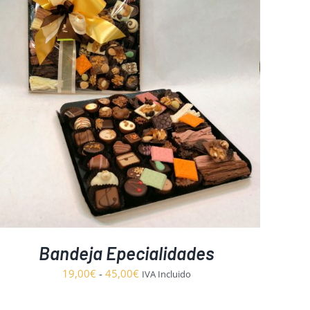
Bandeja Epecialidades
Rango
19,00
€
-
45,00
€
IVA Incluido
de
precios: