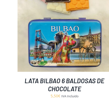
ESTE
SELECCIONAR OPCIONES
/
DETALLES
PRODUCTO
TIENE
MÚLTIPLES
VARIANTES.
LAS
OPCIONES
SE
PUEDEN
ELEGIR
EN
LA
PÁGINA
DE
PRODUCTO
LATA BILBAO 6 BALDOSAS DE
CHOCOLATE
5,50
€
IVA Incluido