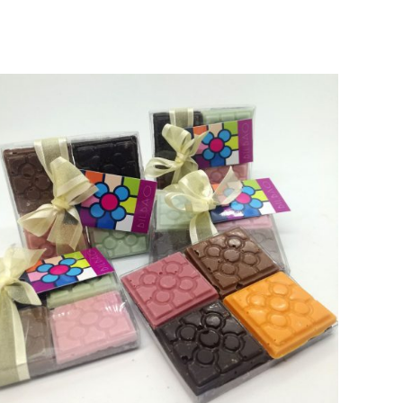
desde
19,00€
hasta
45,00€