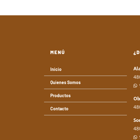
precios:
desde
12,50€
hasta
50,00€
MENÚ
¿
Al
Inicio
48
Quienes Somos
Productos
Ob
480
Contacto
So
480