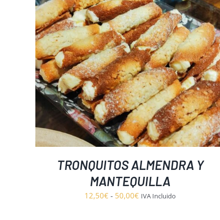
S
TRONQUITOS ALMENDRA Y
MANTEQUILLA
Rango
12,50
€
-
50,00
€
IVA Incluido
de