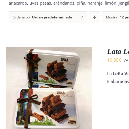
anacardo, uvas pasas, arándanos, piña, naranja, limón, jeng
Ordena por
Orden predeterminado
Mostrar
12 p
Lata L
16,95
€
IVA
La
Leña Vi
Elaboradas