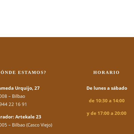
DÓNDE ESTAMOS?
HORARIO
ameda Urquijo, 27
De lunes a sábado
008 – Bilbao
de 10:30 a 14:00
944 22 16 91
y de 17:00 a 20:00
rador: Artekale 23
05 – Bilbao (Casco Viejo)