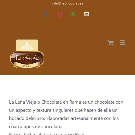
Saltar
info@lechocolat.es
lechocolat.es
al
Facebook
Instagram
WhatsApp
Correo
electrónico
contenido
La Leña Vieja o Chocolate en Rama es un chocolate con
un aspecto y textura singulares que hacen de ella un
bocado delicioso. Elaboradas artesanalmente con los
cuatro tipos de chocolate:
Negro, leche, blanco y el nuevo Rubí