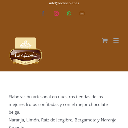
Saltar
info@lechocolat.es
lechocolat.es
al
Facebook
Instagram
WhatsApp
Correo
electrónico
contenido
Elaboración artesanal en nuestras tiendas de las
mejores frutas confitadas y con el mejor chocolate
belga.
Naranja, Limón, Raíz de Jengibre, Bergamota y Naranja
Sanguina