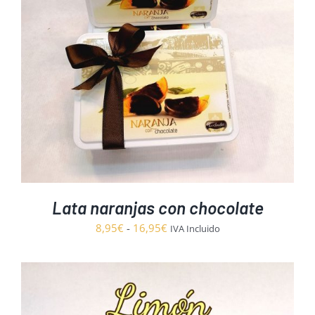
Lata naranjas con chocolate
Rango
8,95
€
-
16,95
€
IVA Incluido
de
precios:
desde
8,95€