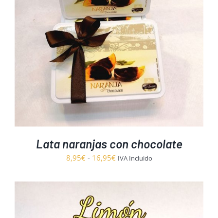
Lata naranjas con chocolate
Rango
8,95
€
-
16,95
€
IVA Incluido
de
precios:
desde
8,95€