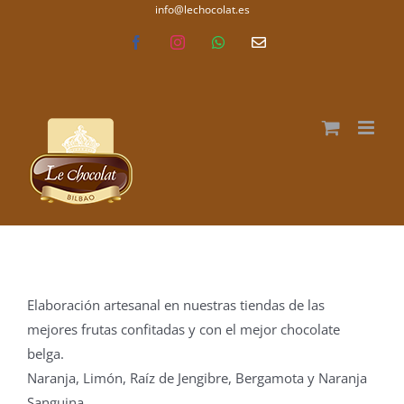
Saltar
info@lechocolat.es
lechocolat.es
al
Facebook
Instagram
WhatsApp
Correo
electrónico
contenido
Elaboración artesanal en nuestras tiendas de las
mejores frutas confitadas y con el mejor chocolate
belga.
Naranja, Limón, Raíz de Jengibre, Bergamota y Naranja
Sanguina