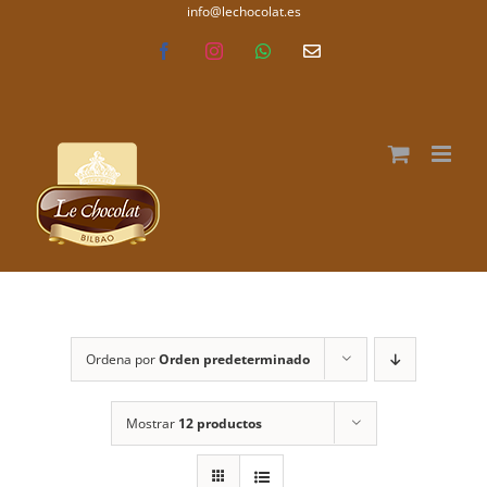
Saltar
info@lechocolat.es
lechocolat.es
al
Facebook
Instagram
WhatsApp
Correo
electrónico
contenido
Ordena por
Orden predeterminado
Mostrar
12 productos