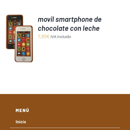
DUCTO
movil smartphone de
chocolate con leche
7,95
€
IVA Incluido
O
S
MENÚ
Inicio