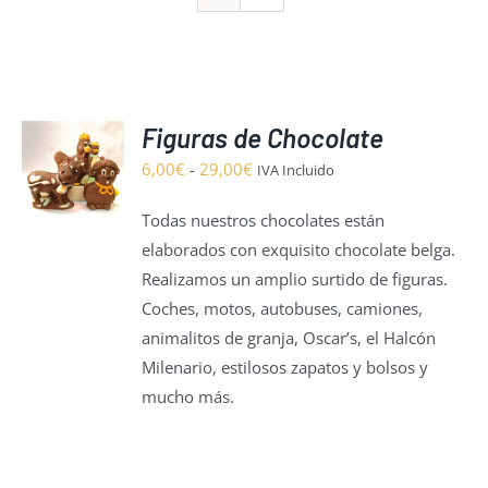
Figuras de Chocolate
ONAR
S
Rango
6,00
€
-
29,00
€
IVA Incluido
de
DUCTO
S
Todas nuestros chocolates están
precios:
elaborados con exquisito chocolate belga.
IPLES
desde
NTES.
Realizamos un amplio surtido de figuras.
6,00€
Coches, motos, autobuses, camiones,
hasta
ONES
animalitos de granja, Oscar’s, el Halcón
29,00€
EN
Milenario, estilosos zapatos y bolsos y
IR
mucho más.
NA