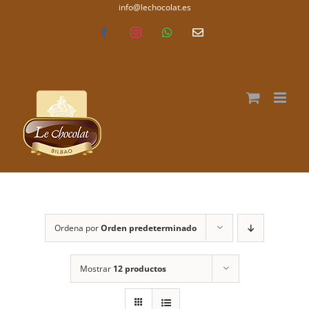
Saltar
info@lechocolat.es
lechocolat.es
al
Facebook
Instagram
WhatsApp
Correo
electrónico
contenido
Ordena por
Orden predeterminado
Mostrar
12 productos