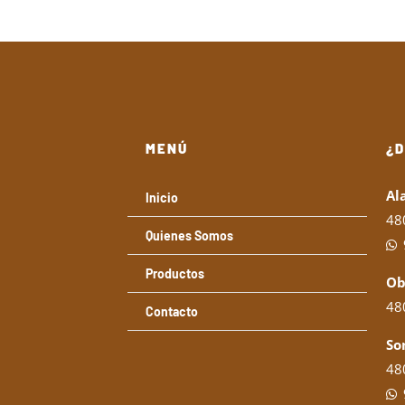
desde
22,00€
hasta
49,00€
MENÚ
¿
Al
Inicio
48
Quienes Somos
Productos
Ob
480
Contacto
So
480