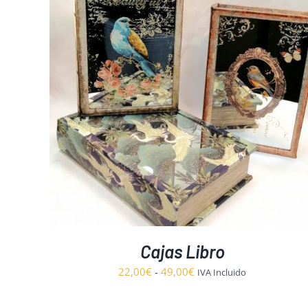
S
DETALLES
Cajas Libro
Rango
22,00
€
-
49,00
€
IVA Incluido
de
precios: