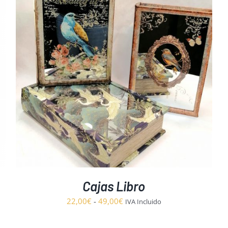
Cajas Libro
Rango
22,00
€
-
49,00
€
IVA Incluido
de
precios: