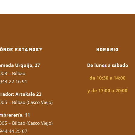
desde
22,00€
hasta
49,00€
DÓNDE ESTAMOS?
HORARIO
ameda Urquijo, 27
De lunes a sábado
008 – Bilbao
de 10:30 a 14:00
944 22 16 91
y de 17:00 a 20:00
rador: Artekale 23
05 – Bilbao (Casco Viejo)
mbrerería, 11
05 – Bilbao (Casco Viejo)
944 44 25 07