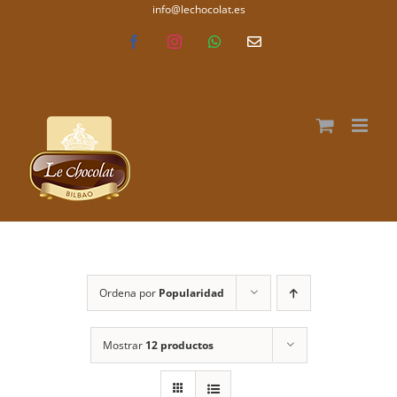
Saltar
info@lechocolat.es
lechocolat.es
al
Facebook
Instagram
WhatsApp
Correo
electrónico
contenido
Ordena por
Popularidad
Mostrar
12 productos