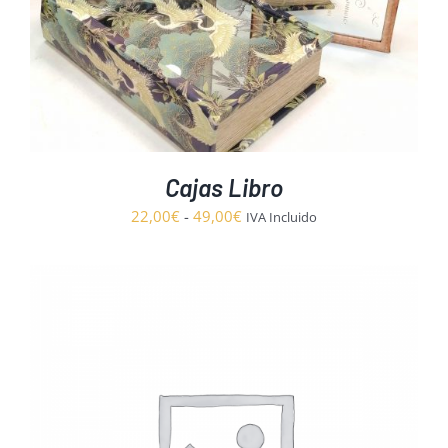
Cajas Libro
Rango
22,00
€
-
49,00
€
IVA Incluido
de
precios:
desde
22,00€
hasta
49,00€