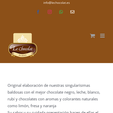
Saltar
info@lechocolat.es
lechocolat.es
al
Facebook
Instagram
WhatsApp
Correo
electrónico
contenido
Original elaboración de nuestras singularísimas
baldosas con el mejor chocolate negro, leche, blanco,
rubí y chocolates con aromas y colorantes naturales
como limón, fresa y naranja
Su sabor y su cuidada presentación hacen de ellas el