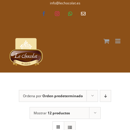
Saltar
info@lechocolat.es
lechocolat.es
al
Facebook
Instagram
WhatsApp
Correo
electrónico
contenido
Ordena por
Orden predeterminado
Mostrar
12 productos