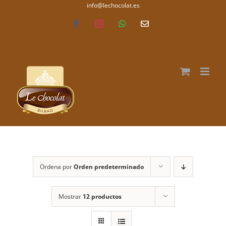
Saltar
info@lechocolat.es
lechocolat.es
al
Facebook
Instagram
WhatsApp
Correo
electrónico
contenido
Ordena por
Orden predeterminado
Mostrar
12 productos