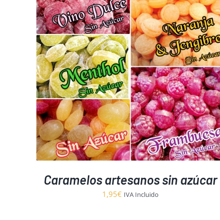
S
Caramelos artesanos sin azúcar
1,95
€
IVA Incluido