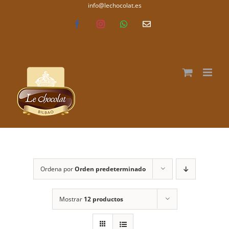
Saltar
info@lechocolat.es
lechocolat.es
al
Facebook
Instagram
WhatsApp
Correo
electrónico
contenido
Ordena por
Orden predeterminado
Mostrar
12 productos