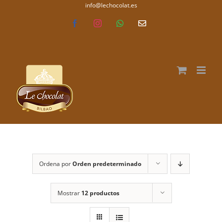
Saltar
info@lechocolat.es
lechocolat.es
al
Facebook
Instagram
WhatsApp
Correo
electrónico
contenido
Ordena por
Orden predeterminado
Mostrar
12 productos