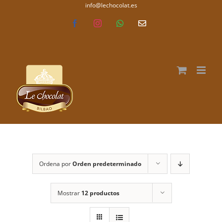
Saltar
info@lechocolat.es
lechocolat.es
al
Facebook
Instagram
WhatsApp
Correo
electrónico
contenido
Ordena por
Orden predeterminado
Mostrar
12 productos