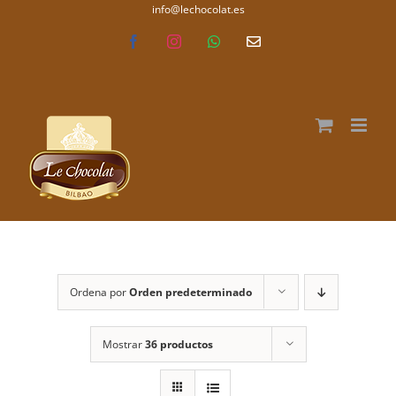
Saltar
info@lechocolat.es
lechocolat.es
al
Facebook
Instagram
WhatsApp
Correo
electrónico
contenido
Ordena por
Orden predeterminado
Mostrar
36 productos