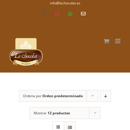
Saltar
info@lechocolat.es
lechocolat.es
al
Facebook
Instagram
WhatsApp
Correo
electrónico
contenido
Ordena por
Orden predeterminado
Mostrar
12 productos