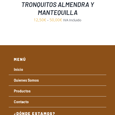
TRONQUITOS ALMENDRA Y
MANTEQUILLA
Rango
12,50
€
-
50,00
€
IVA Incluido
de
precios:
desde
12,50€
hasta
MENÚ
50,00€
Inicio
Quienes Somos
Productos
Contacto
¿DÓNDE ESTAMOS?