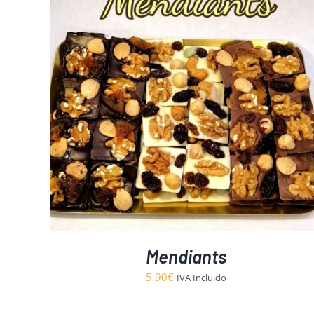
Mendiants
5,90
€
IVA Incluido