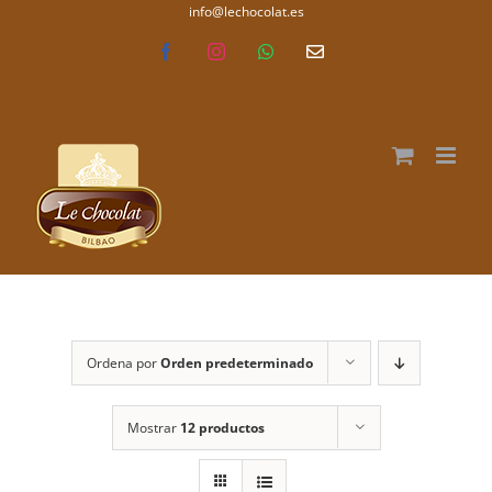
Saltar
info@lechocolat.es
lechocolat.es
al
Facebook
Instagram
WhatsApp
Correo
electrónico
contenido
Ordena por
Orden predeterminado
Mostrar
12 productos