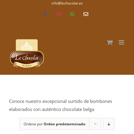
Saltar
info@lechocolat.es
lechocolat.es
al
Facebook
Instagram
WhatsApp
Correo
electrónico
contenido
Conoce nuestro excepcional surtido de bombones
elaborados con auténtico chocolate belga
Ordena por
Orden predeterminado