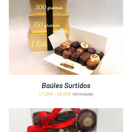
Baúles Surtidos
Rango
17,00
€
-
68,00
€
IVA Incluido
de
precios:
desde
17,00€