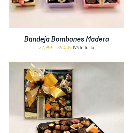
Bandeja Bombones Madera
Rango
22,90
€
-
39,00
€
IVA Incluido
de
precios:
desde
22,90€
hasta
39,00€