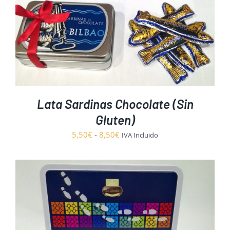
Lata Sardinas Chocolate (Sin
Gluten)
Rango
5,50
€
-
8,50
€
IVA Incluido
de
precios:
desde
5,50€
hasta
8,50€