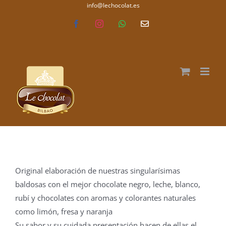
Saltar
info@lechocolat.es
lechocolat.es
al
Facebook
Instagram
WhatsApp
Correo
electrónico
contenido
Original elaboración de nuestras singularísimas
baldosas con el mejor chocolate negro, leche, blanco,
rubí y chocolates con aromas y colorantes naturales
como limón, fresa y naranja
Su sabor y su cuidada presentación hacen de ellas el